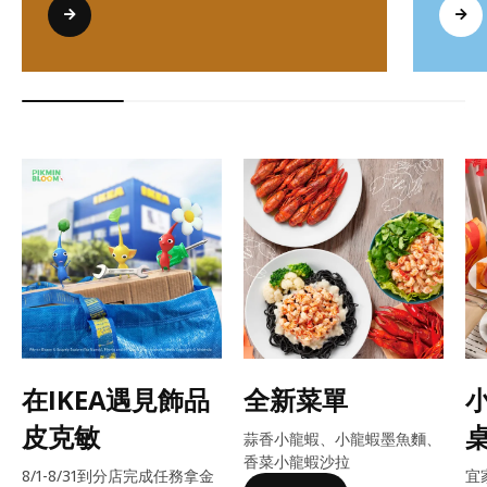
在IKEA遇見飾品
全新菜單
皮克敏
蒜香小龍蝦、小龍蝦墨魚麵、
香菜小龍蝦沙拉
8/1-8/31到分店完成任務拿金
宜