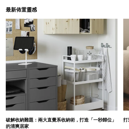
最新佈置靈感
破解收納難題：兩大直覺系收納術，打造「一秒歸位」
打
的清爽居家