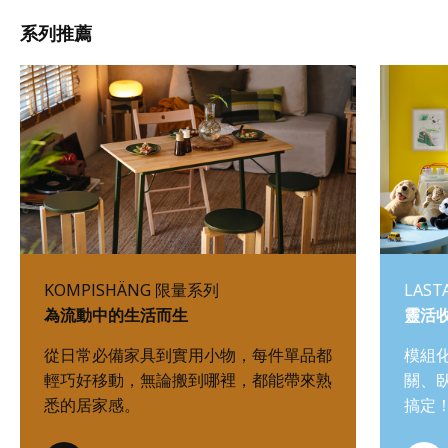
系列推薦
KOMPISHÄNG 限量系列
LAS
為流動中的生活而生
靈活收
從日常必備家具到實用小物，每件單品都
模組
輕巧好移動，無論搬到哪裡，都能帶來熟
關、
悉的居家感。
搞定