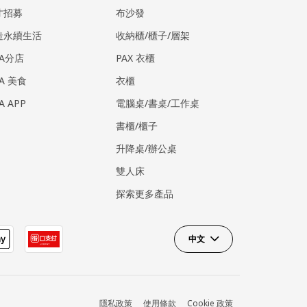
才招募
布沙發
造永續生活
收納櫃/櫃子/層架
EA分店
PAX 衣櫃
EA 美食
衣櫃
EA APP
電腦桌/書桌/工作桌
書櫃/櫃子
升降桌/辦公桌
雙人床
探索更多產品
中文
隱私政策
使用條款
Cookie 政策