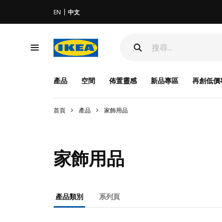
EN
中文
產品
空間
佈置靈感
新品專區
再創低價
首頁
產品
家飾用品
家飾用品
產品類別
系列頁