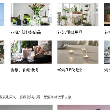
花瓶/花缽/裝飾品
花架/園藝用品
花
香氛、香氛蠟燭
蠟燭/LED燭燈
燭
置規則限制，喜歡就試試看，想混搭就放手去做。