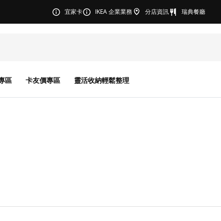
宜家卡
IKEA 企業業務
分店資訊
瑞典餐廳
專區
卡友價專區
靈活收納輕鬆整理