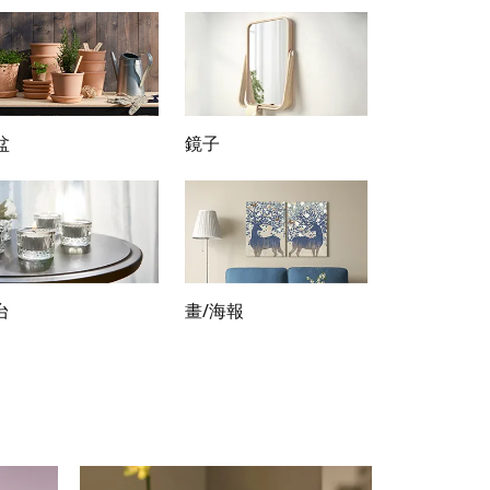
盆
鏡子
台
畫/海報