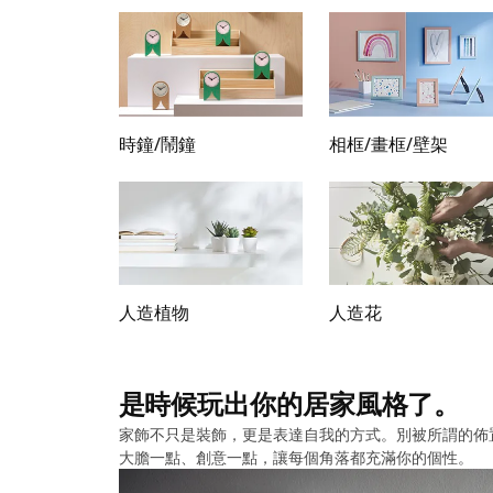
時鐘/鬧鐘
相框/畫框/壁架
人造植物
人造花
是時候玩出你的居家風格了。
家飾不只是裝飾，更是表達自我的方式。別被所謂的佈
大膽一點、創意一點，讓每個角落都充滿你的個性。