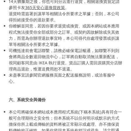
14天猶豫期之後，你也可到分店進行退貨，相關退換貨規定請
參照卡友
365天安心退換貨政策
。
退貨時需簽署折讓單等相關法令所要求之單據；否則，本公司
得拒絕接受你的退款要求。
你瞭解並同意，若因你要求退貨或換貨、或因本網站或本應用
程式無法接受你全部或部分之訂單、或契約因故解除或失其效
力，而需為你辦理退款事宜時，本公司得代你處理發票或折讓
單等相關法令所要求之單據。
司機抵達前會電話聯繫，請務必確保電話暢通，如聯繫不到則
會將商品全數退回物流中心，訂單將自動取消無法重新配送，
視同顧客同意由 IKEA 執行退貨。貨品訂購人需回原購買分店辦
理商品退款，惟運送費用恕不退還​。
未盡事宜請參閱官網服務頁面之配送服務說明，或洽客服中
心。
六、系統安全與備份
本公司將確保本網站或本應用程式系統(下稱本系統)具有符合一
般可合理期待之安全性；但本系統不以任何明示或默示的方式
擔保你所上載或傳輸的資料將被正常顯示或處理、亦不擔保資
料傳輸的正確性，如果你發現本系統有錯誤或疏失，請立即通