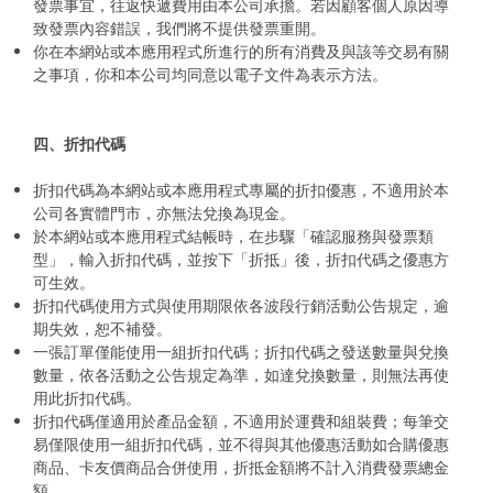
發票事宜，往返快遞費用由本公司承擔。若因顧客個人原因導
致發票內容錯誤，我們將不提供發票重開。
你在本網站或本應用程式所進行的所有消費及與該等交易有關
之事項，你和本公司均同意以電子文件為表示方法。
四、折扣代碼
折扣代碼為本網站或本應用程式專屬的折扣優惠，不適用於本
公司各實體門市，亦無法兌換為現金。
於本網站或本應用程式結帳時，在步驟「確認服務與發票類
型」，輸入折扣代碼，並按下「折抵」後，折扣代碼之優惠方
可生效。
折扣代碼使用方式與使用期限依各波段行銷活動公告規定，逾
期失效，恕不補發。
一張訂單僅能使用一組折扣代碼；折扣代碼之發送數量與兌換
數量，依各活動之公告規定為準，如達兌換數量，則無法再使
用此折扣代碼。
折扣代碼僅適用於產品金額，不適用於運費和組裝費；每筆交
易僅限使用一組折扣代碼，並不得與其他優惠活動如合購優惠
商品、卡友價商品合併使用，折抵金額將不計入消費發票總金
額。