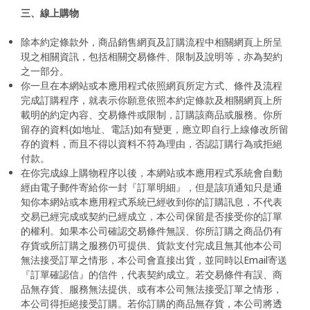
三、線上購物
除本約定條款外，商品銷售網頁及訂購流程中相關網頁上所呈
現之相關資訊，包括相關交易條件、限制及說明等，亦為契約
之一部分。
你一旦在本網站或本應用程式依照網頁所定方式、條件及流程
完成訂購程序，就表示你願意依照本約定條款及相關網頁上所
載明的約定內容、交易條件或限制，訂購該商品或服務。你所
留存的資料(如地址、電話)如有變更，應立即自行上線修改所留
存的資料，而且不得以資料不符為理由，否認訂購行為或拒絕
付款。
在你完成線上購物程序以後，本網站或本應用程式系統會自動
經由電子郵件寄給你一封『訂單明細』，但是該項通知只是通
知你本網站或本應用程式系統已經收到你的訂購訊息，不代表
交易已經完成或契約已經成立，本公司保留是否接受你的訂單
的權利。如果本公司確認交易條件無誤、你所訂購之商品仍有
存貨或所訂購之服務仍可提供、貨款支付完成且無其他本公司
無法接受訂單之情形，本公司會直接出貨，並同時以Email寄送
『訂單確認信』的信件，代表契約成立。若交易條件有誤、商
品無存貨、服務無法提供、或有本公司無法接受訂單之情形，
本公司得拒絕接受訂購。若你訂購的商品無存貨，本公司將透