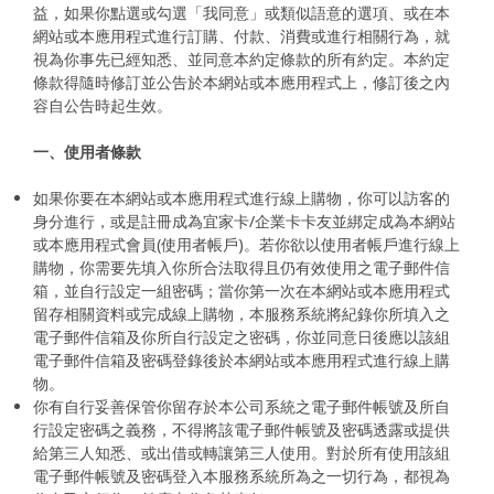
益，如果你點選或勾選「我同意」或類似語意的選項、或在本
網站或本應用程式進行訂購、付款、消費或進行相關行為，就
視為你事先已經知悉、並同意本約定條款的所有約定。本約定
條款得隨時修訂並公告於本網站或本應用程式上，修訂後之內
容自公告時起生效。
一、使用者條款
如果你要在本網站或本應用程式進行線上購物，你可以訪客的
身分進行，或是註冊成為宜家卡/企業卡卡友並綁定成為本網站
或本應用程式會員(使用者帳戶)。若你欲以使用者帳戶進行線上
購物，你需要先填入你所合法取得且仍有效使用之電子郵件信
箱，並自行設定一組密碼；當你第一次在本網站或本應用程式
留存相關資料或完成線上購物，本服務系統將紀錄你所填入之
電子郵件信箱及你所自行設定之密碼，你並同意日後應以該組
電子郵件信箱及密碼登錄後於本網站或本應用程式進行線上購
物。
你有自行妥善保管你留存於本公司系統之電子郵件帳號及所自
行設定密碼之義務，不得將該電子郵件帳號及密碼透露或提供
給第三人知悉、或出借或轉讓第三人使用。對於所有使用該組
電子郵件帳號及密碼登入本服務系統所為之一切行為，都視為