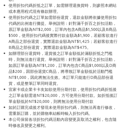
使用折扣代碼折抵之訂單，如需辦理退換貨時，則參照本網站
或本應用程式現有條款辦理。
使用折扣代碼之訂單如需部份退貨，退款金額將依據使用折扣
代碼的比例進行攤提。舉例說明：針對滿千折百之折扣活動，
原訂單金額為NT$2,000，訂單內包含A商品$1,500以及B商品
$500，使用折扣代碼後實際付款金額為$1,900，若顧客欲進行
A商品之部份退貨，實際退款金額為NT$1,425；若顧客欲進行
B商品之部份退貨，實際退款金額為NT$475。
如辦理部分退貨時，退貨後之訂單金額低於滿額折抵之門檻
時，則無法進行退貨。舉例說明：針對滿千折百之折扣活動，
如原訂單金額為NT$1,200，訂單內包含C商品$1,000以及D商
品$200，因部份退貨C商品，將導致訂單金額低於活動門檻
NT$1,000，因此將無法生效。本訂單只能進行D商品部份退
貨，或是整筆訂單同時退貨。
宜家卡或企業卡卡友如欲使用分期付款，使用折扣代碼折抵後
之訂單金額需達NT$20,000，方可使用分期付款。如折抵後訂
單金額低於NT$20,000，則將無法使用分期付款
如於訂購完成後才發現未使用折扣代碼，則無法再進行修改，
需重新訂購，並於購物車結帳時輸入折扣代碼。
本公司保留各項折扣代碼活動內容變更及取消之權利，包含隨
時修改及變更之權利。