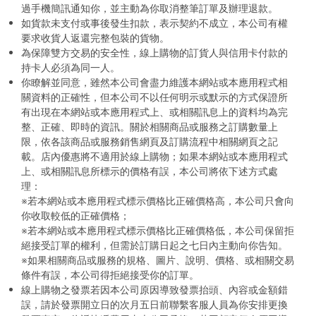
過手機簡訊通知你，並主動為你取消整筆訂單及辦理退款。
如貨款未支付或事後發生扣款，表示契約不成立，本公司有權
要求收貨人返還完整包裝的貨物。
為保障雙方交易的安全性，線上購物的訂貨人與信用卡付款的
持卡人必須為同一人。
你瞭解並同意，雖然本公司會盡力維護本網站或本應用程式相
關資料的正確性，但本公司不以任何明示或默示的方式保證所
有出現在本網站或本應用程式上、或相關訊息上的資料均為完
整、正確、即時的資訊。關於相關商品或服務之訂購數量上
限，依各該商品或服務銷售網頁及訂購流程中相關網頁之記
載。店內優惠將不適用於線上購物；如果本網站或本應用程式
上、或相關訊息所標示的價格有誤，本公司將依下述方式處
理：
※若本網站或本應用程式標示價格比正確價格高，本公司只會向
你收取較低的正確價格；
※若本網站或本應用程式標示價格比正確價格低，本公司保留拒
絕接受訂單的權利，但需於訂購日起之七日內主動向你告知。
※如果相關商品或服務的規格、圖片、說明、價格、或相關交易
條件有誤，本公司得拒絕接受你的訂單。
線上購物之發票若因本公司原因導致發票抬頭、內容或金額錯
誤，請於發票開立日的次月五日前聯繫客服人員為你安排更換