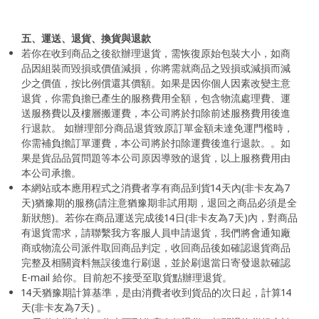
五、運送、退貨、換貨與退款
若你在收到商品之後欲辦理退貨，需恢復原始包裝大小，如商
品因組裝而毀損或價值減損，你將需就商品之毀損或減損而減
少之價值，按比例償還其價額。如果是因你個人因素改變主意
退貨，你需負擔已產生的服務費用全額，包含物流處理費、運
送服務費以及樓層搬運費，本公司將於扣除前述服務費用後進
行退款。 如辦理部分商品退貨致原訂單金額未達免運門檻時，
你需補負擔訂單運費，本公司將於扣除運費後進行退款。。如
果是貨品品質問題等本公司原因導致的退貨，以上服務費用由
本公司承擔。
本網站或本應用程式之消費者享有商品到貨14天內(非卡友為7
天)猶豫期的服務(請注意猶豫期非試用期，退回之商品必須是全
新狀態)。若你在商品運送完成後14日(非卡友為7天)內，對商品
有退貨需求，請聯繫我方客服人員申請退貨，我們將會通知廠
商或物流公司派件取回商品判定，收回商品後如確認退貨商品
完整及相關資料無誤後進行刷退，並於刷退當日寄發退款確認
E-mail 給你。目前恕不接受至取貨點辦理退貨。
14天猶豫期計算基準，是由消費者收到貨品的次日起，計算14
天(非卡友為7天) 。