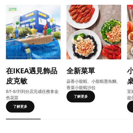
在IKEA遇見飾品
全新菜單
皮克敏
蒜香小龍蝦、小龍蝦墨魚麵、
香菜小龍蝦沙拉
8/1-8/31到分店完成任務拿金
宜
了解更多
色花苗
超
了解更多