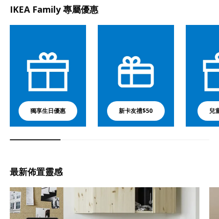
IKEA Family 專屬優惠
獨享生日優惠
新卡友禮$50
兒
最新佈置靈感