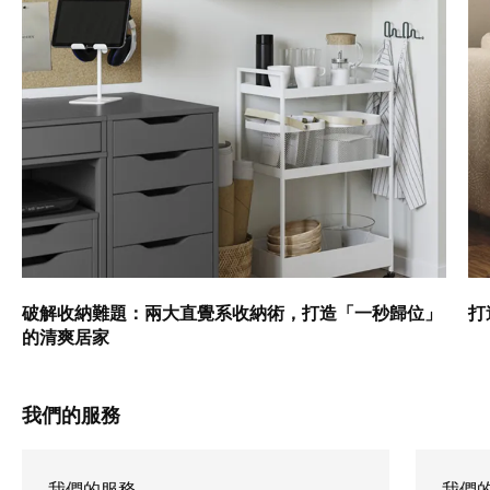
破解收納難題：兩大直覺系收納術，打造「一秒歸位」
打
的清爽居家
我們的服務
我們的服務
我們