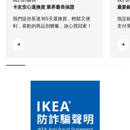
卡友安心退換貨 業界最長保證
最新
我們提供長達365天退換貨，輕鬆又便
指定
利，喜歡的商品別猶豫，放心買回家！
支付