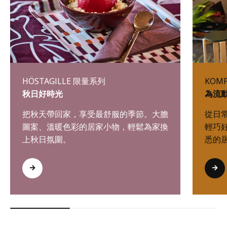
HÖSTAGILLE 限量系列
KOM
秋日好時光
為流
把秋天帶回家，享受最舒服的季節。大膽
從日
圖案、溫暖色彩的居家小物，輕鬆為家換
輕巧
上秋日氛圍。
悉的