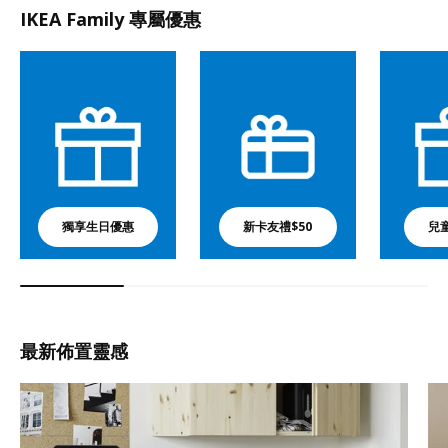
IKEA Family 專屬優惠
獨享生日優惠
新卡友禮$50
兒
最新佈置靈感