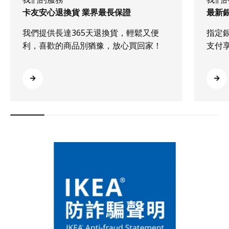
卡友安心退換貨 業界最長保證
最新
我們提供長達365天退換貨，輕鬆又便
指定
利，喜歡的商品別猶豫，放心買回家！
支付