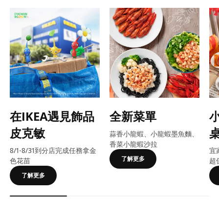
在IKEA遇見飾品
全新菜單
皮克敏
蒜香小龍蝦、小龍蝦墨魚麵、
香菜小龍蝦沙拉
8/1-8/31到分店完成任務拿金
宜
了解更多
色花苗
超
了解更多