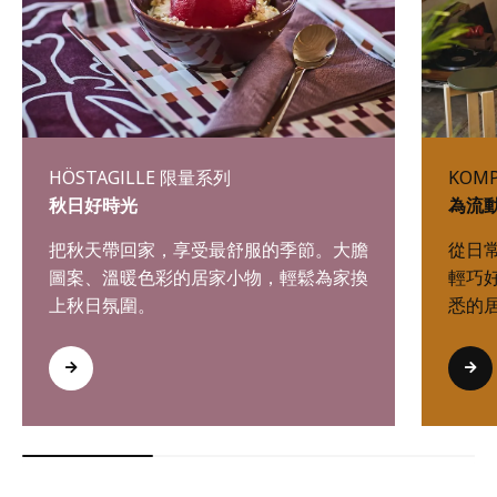
HÖSTAGILLE 限量系列
KOM
秋日好時光
為流
把秋天帶回家，享受最舒服的季節。大膽
從日
圖案、溫暖色彩的居家小物，輕鬆為家換
輕巧
上秋日氛圍。
悉的