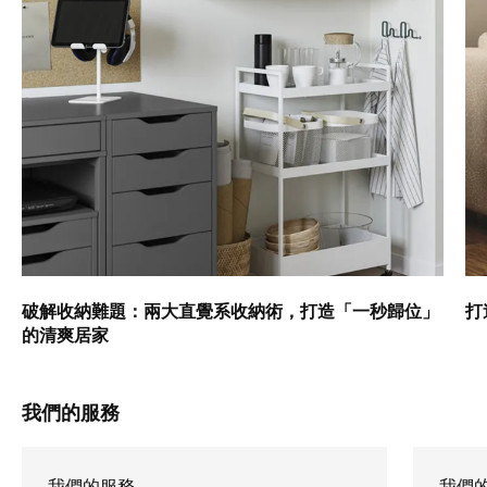
破解收納難題：兩大直覺系收納術，打造「一秒歸位」
打
的清爽居家
我們的服務
我們的服務
我們