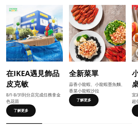
在IKEA遇見飾品
全新菜單
皮克敏
蒜香小龍蝦、小龍蝦墨魚麵、
香菜小龍蝦沙拉
8/1-8/31到分店完成任務拿金
宜
了解更多
色花苗
超
了解更多