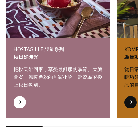
HÖSTAGILLE 限量系列
KOM
秋日好時光
為流
把秋天帶回家，享受最舒服的季節。大膽
從日
圖案、溫暖色彩的居家小物，輕鬆為家換
輕巧
上秋日氛圍。
悉的