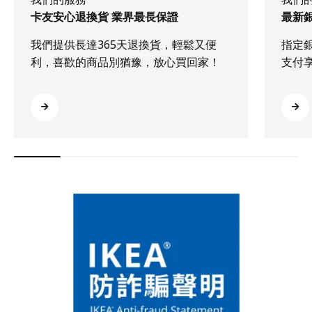
卡友安心退換貨 業界最長保證
最新
我們提供長達365天退換貨，輕鬆又便
指定
利，喜歡的商品別猶豫，放心買回家！
支付