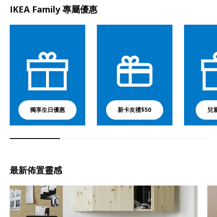
IKEA Family 專屬優惠
獨享生日優惠
新卡友禮$50
兒
最新佈置靈感