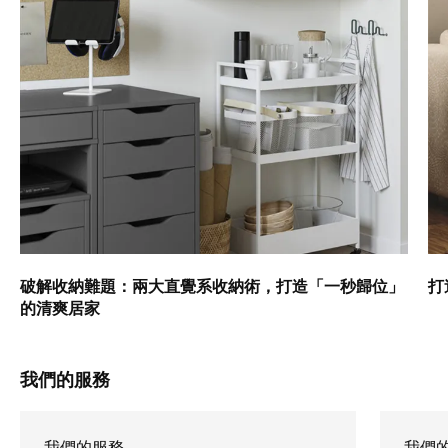
破解收納難題：兩大直覺系收納術，打造「一秒歸位」
打
的清爽居家
我們的服務
我們的服務
我們