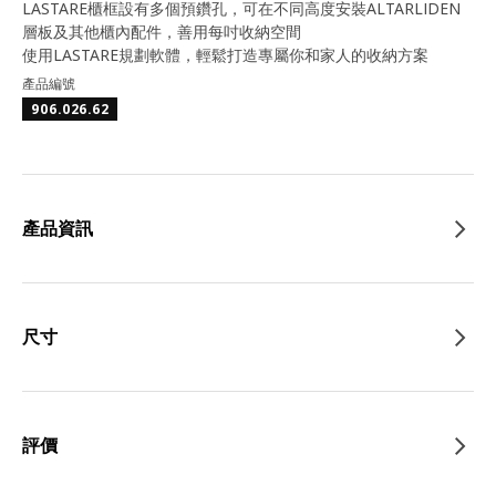
LASTARE櫃框設有多個預鑽孔，可在不同高度安裝ALTARLIDEN
層板及其他櫃內配件，善用每吋收納空間
使用LASTARE規劃軟體，輕鬆打造專屬你和家人的收納方案
產品編號
906.026.62
產品資訊
尺寸
評價