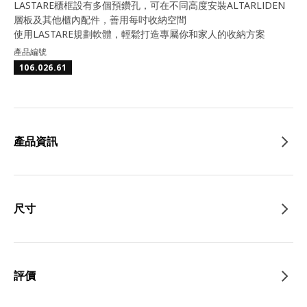
LASTARE櫃框設有多個預鑽孔，可在不同高度安裝ALTARLIDEN
層板及其他櫃內配件，善用每吋收納空間
使用LASTARE規劃軟體，輕鬆打造專屬你和家人的收納方案
產品編號
106.026.61
產品資訊
尺寸
評價