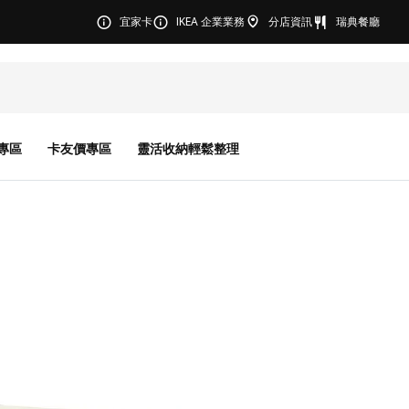
宜家卡
IKEA 企業業務
分店資訊
瑞典餐廳
專區
卡友價專區
靈活收納輕鬆整理