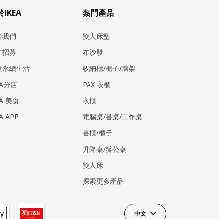
IKEA
熱門產品
於我們
雙人床墊
才招募
布沙發
造永續生活
收納櫃/櫃子/層架
EA分店
PAX 衣櫃
EA 美食
衣櫃
EA APP
電腦桌/書桌/工作桌
書櫃/櫃子
升降桌/辦公桌
雙人床
探索更多產品
中文