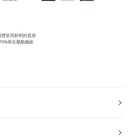
展現豐富而鮮明的質感
70%再生聚酯纖維