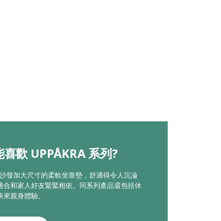
喜歡 UPPÅKRA 系列?
KRA沙發加大尺寸的柔軟坐靠墊，舒適得令人沉淪
適合和家人好友緊緊相依。同系列產品還包括休
快來親身體驗。