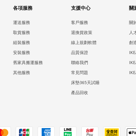
各項服務
支援中心
關於
運送服務
客戶服務
關
取貨服務
退換貨政策
人
組裝服務
線上規劃軟體
創
安裝服務
品質保證
IK
​舊家具搬運服務
聯絡我們
IK
其他服務
常見問題
IK
床墊365天試睡
產品回收