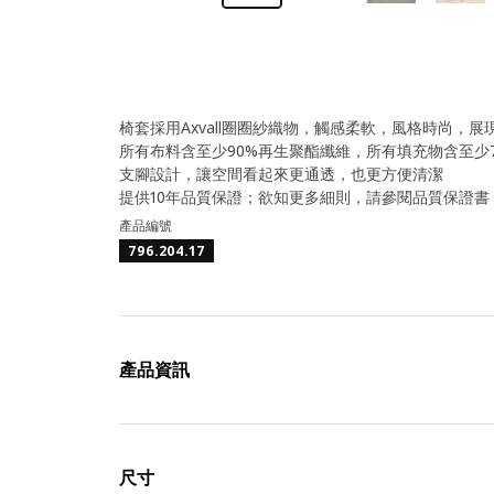
椅套採用Axvall圈圈紗織物，觸感柔軟，風格時尚，
所有布料含至少90%再生聚酯纖維，所有填充物含至少
支腳設計，讓空間看起來更通透，也更方便清潔
提供10年品質保證；欲知更多細則，請參閱品質保證書
產品編號
796.204.17
產品資訊
尺寸