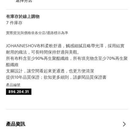
選擇分店
有庫存於線上購物
7 件庫存
實際貨況與價格依各分店/通路標示為準
JOHANNESHOV布料柔軟舒適，觸感細膩且略帶光澤，採用結實
耐用的織法，可長時間保持舒適與美觀。
所有布料含至少90%再生聚酯纖維，所有填充物含至少70%再生聚
酯纖維
支腳設計，讓空間看起來更通透，也更方便清潔
提供10年品質保證；欲知更多細則，請參閱品質保證書
產品編號
896.204.31
產品資訊