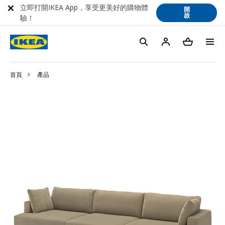
立即打開IKEA App，享受更美好的購物體
開
啟
驗！
首頁
產品