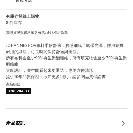
選擇分店
有庫存於線上購物
8 件庫存
實際貨況與價格依各分店/通路標示為準
JOHANNESHOV布料柔軟舒適，觸感細膩且略帶光澤，採用結實
耐用的織法，可長時間保持舒適與美觀。
所有布料含至少90%再生聚酯纖維，所有填充物含至少70%再生聚
酯纖維
支腳設計，讓空間看起來更通透，也更方便清潔
提供10年品質保證；欲知更多細則，請參閱品質保證書
產品編號
496.204.33
產品資訊