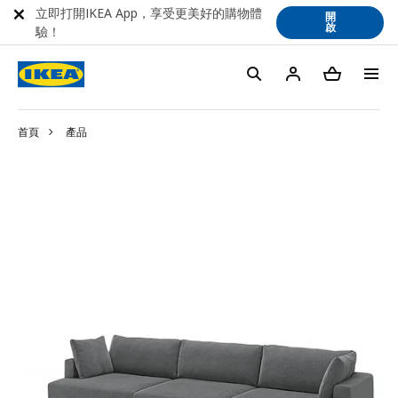
立即打開IKEA App，享受更美好的購物體
開
啟
驗！
首頁
產品