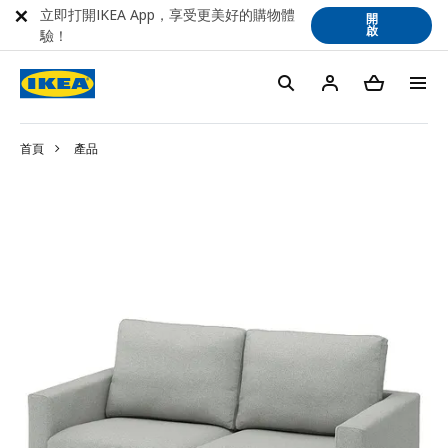
立即打開IKEA App，享受更美好的購物體
開
啟
驗！
首頁
產品