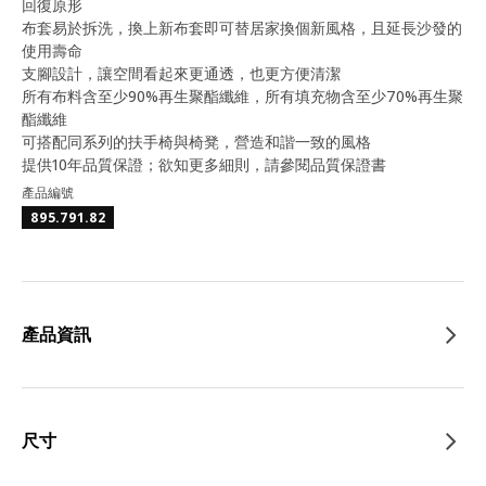
回復原形
布套易於拆洗，換上新布套即可替居家換個新風格，且延長沙發的
使用壽命
支腳設計，讓空間看起來更通透，也更方便清潔
所有布料含至少90%再生聚酯纖維，所有填充物含至少70%再生聚
酯纖維
可搭配同系列的扶手椅與椅凳，營造和諧一致的風格
提供10年品質保證；欲知更多細則，請參閱品質保證書
產品編號
895.791.82
產品資訊
尺寸