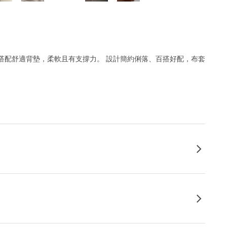
彈簧，搭配舒適背墊，柔軟且有支撐力。 設計簡約俐落、百搭好配，布套