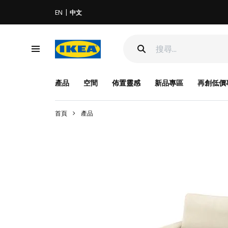
EN
中文
產品
空間
佈置靈感
新品專區
再創低價
首頁
產品