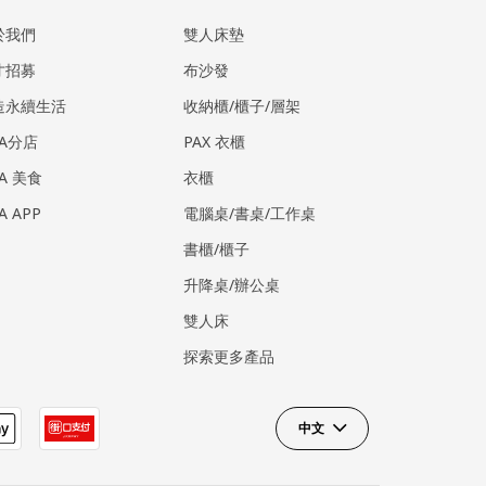
於我們
雙人床墊
才招募
布沙發
造永續生活
收納櫃/櫃子/層架
EA分店
PAX 衣櫃
EA 美食
衣櫃
EA APP
電腦桌/書桌/工作桌
書櫃/櫃子
升降桌/辦公桌
雙人床
探索更多產品
中文