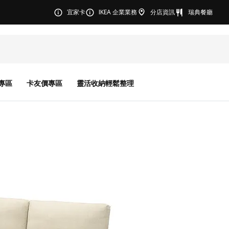
宜家卡
IKEA 企業業務
分店資訊
瑞典餐廳
專區
卡友價專區
靈活收納輕鬆整理