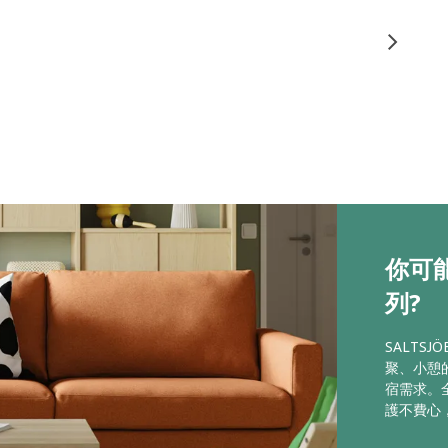
你可能
列?
SALTS
聚、小憩
宿需求。
護不費心