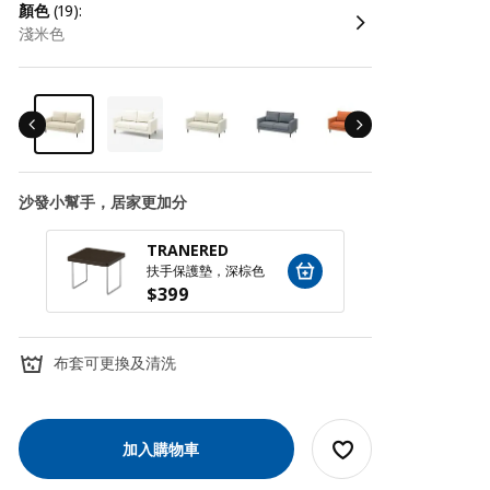
顏色
(19):
淺米色
沙發小幫手，居家更加分
TRANERED
SILÄ
扶手保護墊，深棕色
扶手收
$
399
$
79
布套可更換及清洗
加入購物車