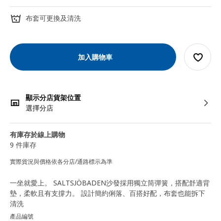
布套可更換及清洗
加入購物車
顯示分店貨架位置
選擇分店
有庫存於線上購物
9 件庫存
實際貨況與價格依各分店/通路標示為準
一坐就愛上。 SALTSJÖBADEN沙發採用獨立筒彈簧，搭配舒適背
墊，柔軟且有支撐力。 設計簡約俐落、百搭好配，布套也能拆下
清洗
產品編號