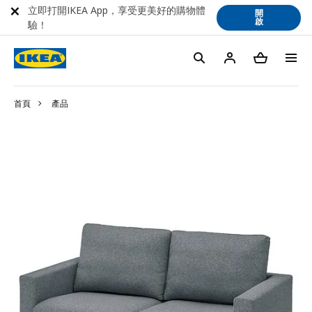
立即打開IKEA App，享受更美好的購物體
開
啟
驗！
首頁
產品