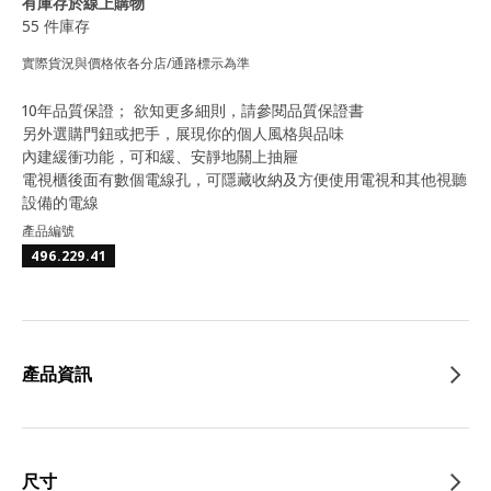
有庫存於線上購物
55 件庫存
實際貨況與價格依各分店/通路標示為準
10年品質保證； 欲知更多細則，請參閱品質保證書
另外選購門鈕或把手，展現你的個人風格與品味
內建緩衝功能，可和緩、安靜地關上抽屜
電視櫃後面有數個電線孔，可隱藏收納及方便使用電視和其他視聽
設備的電線
產品編號
496.229.41
產品資訊
尺寸