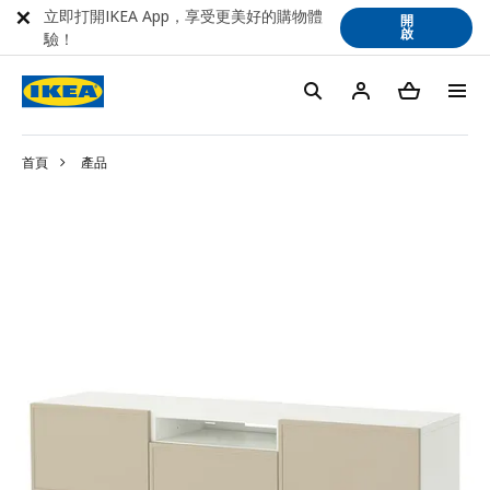
立即打開IKEA App，享受更美好的購物體
開
啟
驗！
首頁
產品