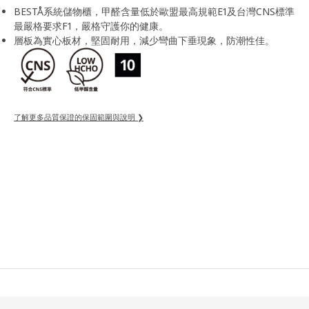
BESTÅ系統儲物櫃，甲醛含量低於歐盟最高規範E1及台灣CNS標準
最嚴格要求F1，嚴格守護你的健康。
層板為實心板材，堅固耐用，減少彎曲下垂現象，防潮性佳。
了解更多品質保證的保固範圍與說明 ❯