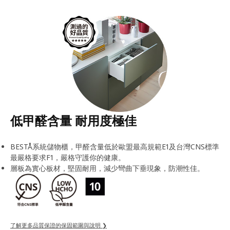
低甲醛含量 耐用度極佳
BESTÅ系統儲物櫃，甲醛含量低於歐盟最高規範E1及台灣CNS標準
最嚴格要求F1，嚴格守護你的健康。
層板為實心板材，堅固耐用，減少彎曲下垂現象，防潮性佳。
了解更多品質保證的保固範圍與說明 ❯