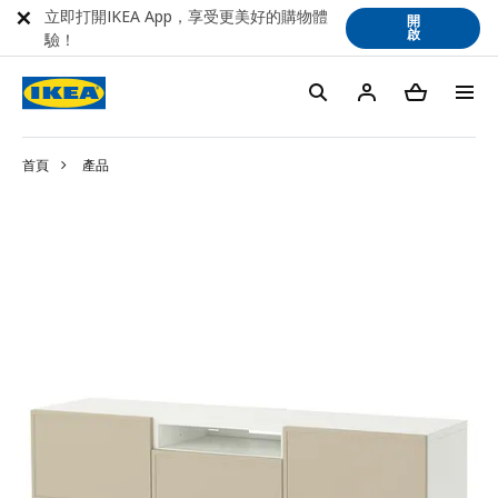
立即打開IKEA App，享受更美好的購物體
開
啟
驗！
首頁
產品