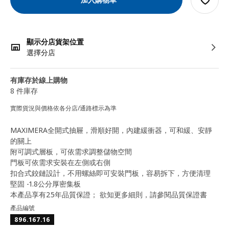
顯示分店貨架位置
選擇分店
有庫存於線上購物
8 件庫存
實際貨況與價格依各分店/通路標示為準
MAXIMERA全開式抽屜，滑順好開，內建緩衝器，可和緩、安靜
的關上
附可調式層板，可依需求調整儲物空間
門板可依需求安裝在左側或右側
扣合式鉸鏈設計，不用螺絲即可安裝門板，容易拆下，方便清理
堅固 -1.8公分厚密集板
本產品享有25年品質保證； 欲知更多細則，請參閱品質保證書
產品編號
896.167.16