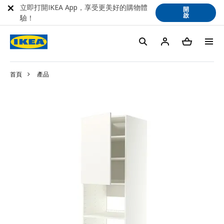
立即打開IKEA App，享受更美好的購物體
開
啟
驗！
首頁
產品