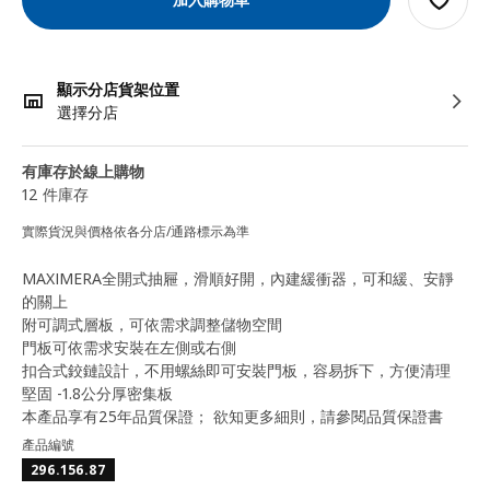
顯示分店貨架位置
選擇分店
有庫存於線上購物
12 件庫存
實際貨況與價格依各分店/通路標示為準
MAXIMERA全開式抽屜，滑順好開，內建緩衝器，可和緩、安靜
的關上
附可調式層板，可依需求調整儲物空間
門板可依需求安裝在左側或右側
扣合式鉸鏈設計，不用螺絲即可安裝門板，容易拆下，方便清理
堅固 -1.8公分厚密集板
本產品享有25年品質保證； 欲知更多細則，請參閱品質保證書
產品編號
296.156.87