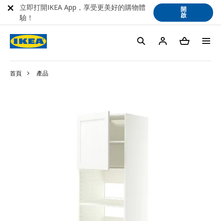
立即打開IKEA App，享受更美好的購物體
開
啟
驗！
首頁
產品