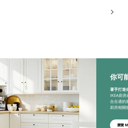
你可能
著手打造
IKEA
合合適的
廚房相關
瀏覽 M