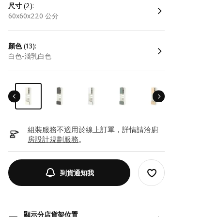
尺寸
(2):
60x60x220 公分
顏色
(13):
白色-淺乳白色
組裝服務不適用於線上訂單，詳情請洽
廚
房設計規劃服務
。
到貨通知我
顯示分店貨架位置