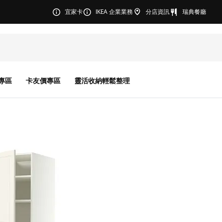
宜家卡
IKEA 企業業務
分店資訊
瑞典餐廳
專區
卡友價專區
靈活收納輕鬆整理