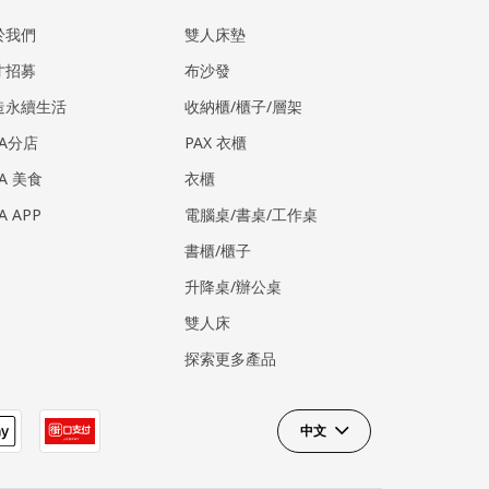
於我們
雙人床墊
才招募
布沙發
造永續生活
收納櫃/櫃子/層架
EA分店
PAX 衣櫃
EA 美食
衣櫃
EA APP
電腦桌/書桌/工作桌
書櫃/櫃子
升降桌/辦公桌
雙人床
探索更多產品
中文