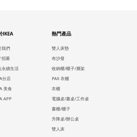
IKEA
熱門產品
於我們
雙人床墊
才招募
布沙發
造永續生活
收納櫃/櫃子/層架
EA分店
PAX 衣櫃
EA 美食
衣櫃
EA APP
電腦桌/書桌/工作桌
書櫃/櫃子
升降桌/辦公桌
雙人床