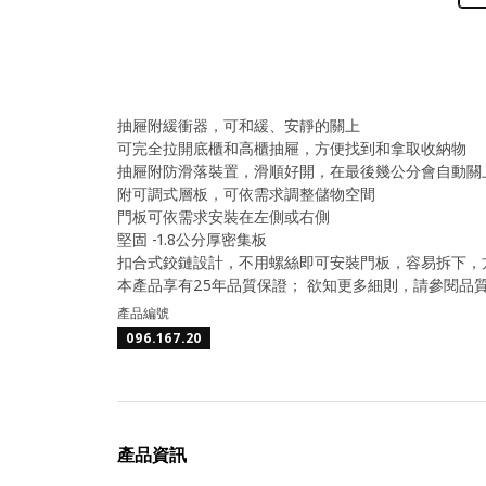
抽屜附緩衝器，可和緩、安靜的關上
可完全拉開底櫃和高櫃抽屜，方便找到和拿取收納物
抽屜附防滑落裝置，滑順好開，在最後幾公分會自動關
附可調式層板，可依需求調整儲物空間
門板可依需求安裝在左側或右側
堅固 -1.8公分厚密集板
扣合式鉸鏈設計，不用螺絲即可安裝門板，容易拆下，
本產品享有25年品質保證； 欲知更多細則，請參閱品
產品編號
096.167.20
產品資訊