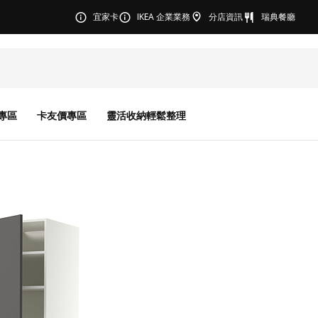
宜家卡
IKEA 企業業務
分店資訊
瑞典餐廳
專區
卡友價專區
靈活收納輕鬆整理