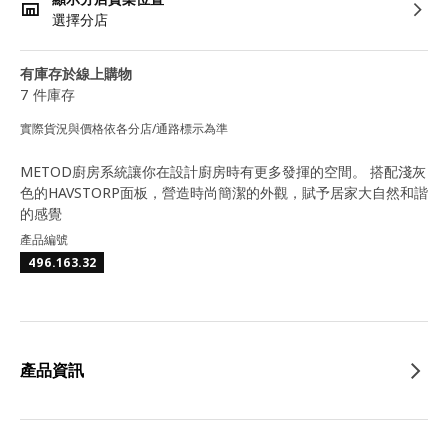
選擇分店
有庫存於線上購物
7 件庫存
實際貨況與價格依各分店/通路標示為準
METOD廚房系統讓你在設計廚房時有更多發揮的空間。 搭配淺灰
色的HAVSTORP面板，營造時尚簡潔的外觀，賦予居家大自然和諧
的感覺
產品編號
496.163.32
產品資訊