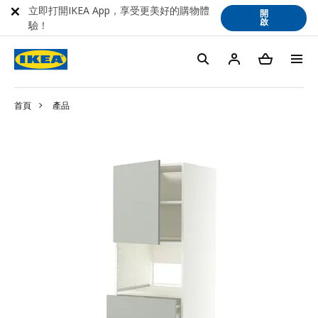
立即打開IKEA App，享受更美好的購物體
開
啟
驗！
首頁
產品