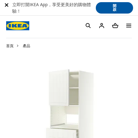
立即打開IKEA App，享受更美好的購物體
開
啟
驗！
首頁
產品