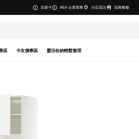
宜家卡
IKEA 企業業務
分店資訊
瑞典餐廳
專區
卡友價專區
靈活收納輕鬆整理