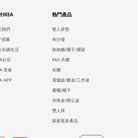
IKEA
熱門產品
於我們
雙人床墊
才招募
布沙發
造永續生活
收納櫃/櫃子/層架
EA分店
PAX 衣櫃
EA 美食
衣櫃
EA APP
電腦桌/書桌/工作桌
書櫃/櫃子
升降桌/辦公桌
雙人床
探索更多產品