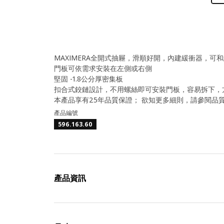
MAXIMERA全開式抽屜，滑順好開，內建緩衝器，可
門板可依需求安裝在左側或右側
堅固 -1.8公分厚密集板
扣合式鉸鏈設計，不用螺絲即可安裝門板，容易拆下，
本產品享有25年品質保證； 欲知更多細則，請參閱品
產品編號
596.163.60
產品資訊