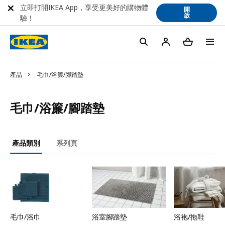
立即打開IKEA App，享受更美好的購物體
開
啟
驗！
產品
毛巾/浴簾/腳踏墊
毛巾/浴簾/腳踏墊
產品類別
系列頁
毛巾/浴巾
浴室腳踏墊
浴袍/拖鞋