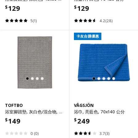
129
129
$
$
5(1)
4.2(28)
卡友合購優惠
TOFTBO
VÅGSJÖN
浴室腳踏墊, 灰白色/混合物, 40x60 公分
浴巾, 亮藍色, 70x140 公分
149
249
$
$
0 (0)
3.7(3)