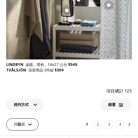
LINDBYN
桌鏡，黑色，14x27 公分
$
549
,
TVÅLSJÖN
浴室用品 3件組
$
399
項目總計
125
排列方式
篩選​
只顯示
1
2
3
4
下