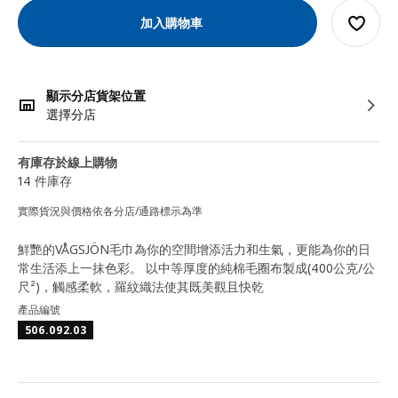
加入購物車
顯示分店貨架位置
選擇分店
有庫存於線上購物
14 件庫存
實際貨況與價格依各分店/通路標示為準
鮮艷的VÅGSJÖN毛巾為你的空間增添活力和生氣，更能為你的日
常生活添上一抹色彩。 以中等厚度的純棉毛圈布製成(400公克/公
尺²)，觸感柔軟，羅紋織法使其既美觀且快乾
產品編號
506.092.03