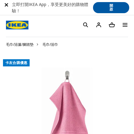
立即打開IKEA App，享受更美好的購物體
開
啟
驗！
毛巾/浴簾/腳踏墊
毛巾/浴巾
卡友合購優惠