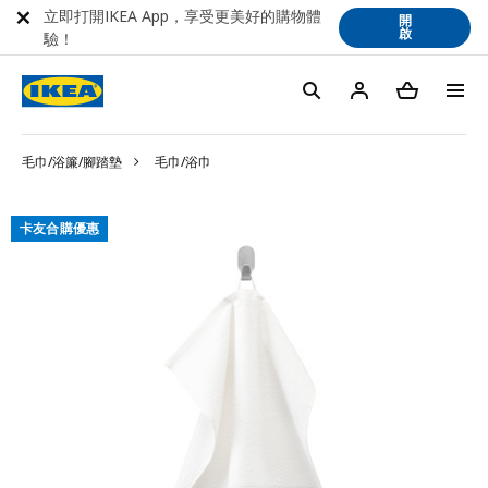
立即打開IKEA App，享受更美好的購物體
開
啟
驗！
毛巾/浴簾/腳踏墊
毛巾/浴巾
卡友合購優惠