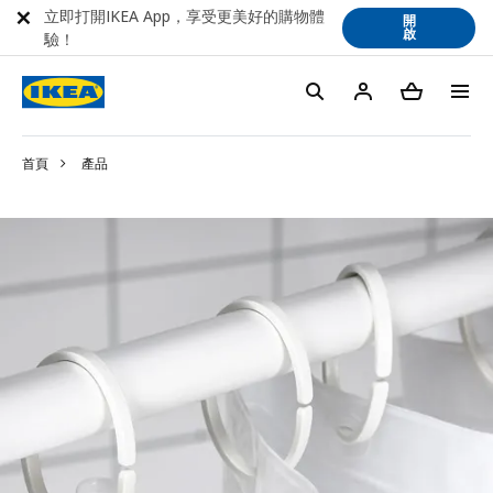
立即打開IKEA App，享受更美好的購物體
開
啟
驗！
首頁
產品