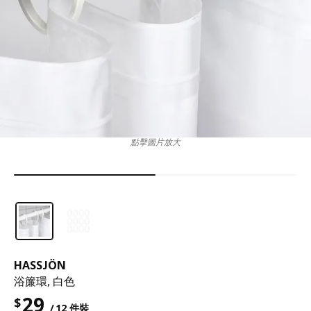
點擊圖片放大
HASSJÖN
浴簾環, 白色
29
$
/ 12 件裝