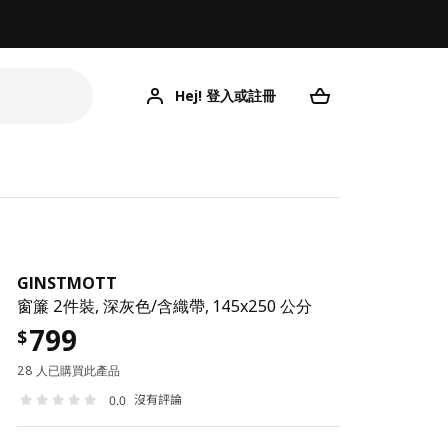
Hej! 登入或註冊
GINSTMOTT
窗簾 2件裝, 深灰色/含織帶, 145x250 公分
799
$
28 人已購買此產品
沒有評論
0.0