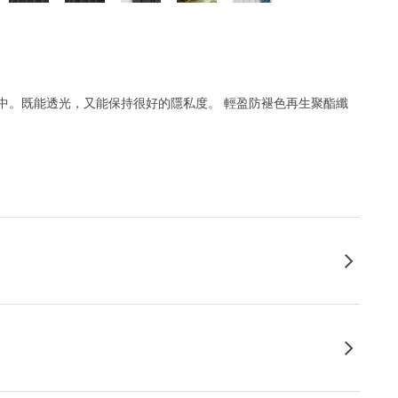
計中。既能透光，又能保持很好的隱私度。 輕盈防褪色再生聚酯纖