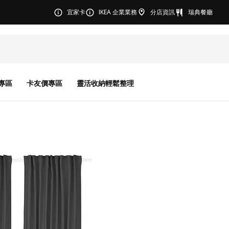
宜家卡
IKEA 企業業務
分店資訊
瑞典餐廳
專區
卡友價專區
靈活收納輕鬆整理