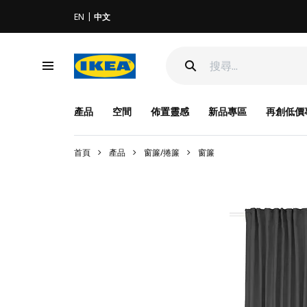
EN
中文
產品
空間
佈置靈感
新品專區
再創低價
首頁
產品
窗簾/捲簾
窗簾