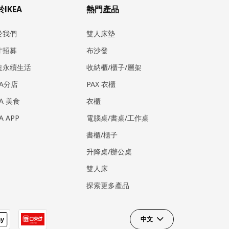
IKEA
熱門產品
於我們
雙人床墊
才招募
布沙發
造永續生活
收納櫃/櫃子/層架
EA分店
PAX 衣櫃
EA 美食
衣櫃
EA APP
電腦桌/書桌/工作桌
書櫃/櫃子
升降桌/辦公桌
雙人床
探索更多產品
中文