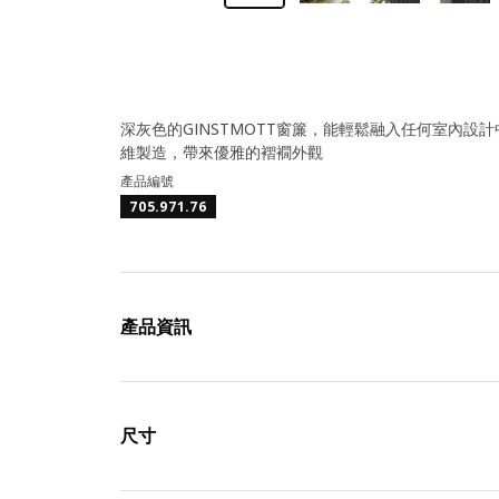
深灰色的GINSTMOTT窗簾，能輕鬆融入任何室內設
維製造，帶來優雅的褶襉外觀
產品編號
705.971.76
產品資訊
尺寸