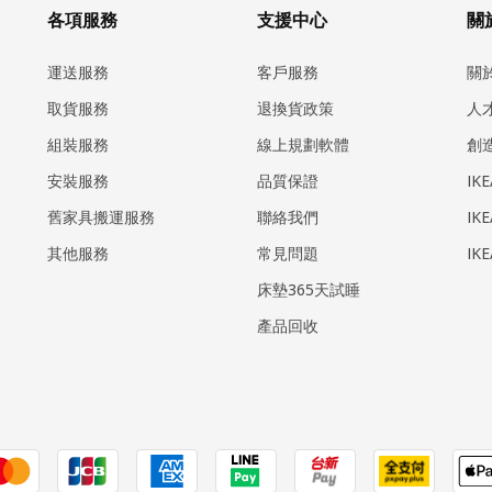
各項服務
支援中心
關於
運送服務
客戶服務
關
取貨服務
退換貨政策
人
組裝服務
線上規劃軟體
創
安裝服務
品質保證
IK
​舊家具搬運服務
聯絡我們
IK
其他服務
常見問題
IK
床墊365天試睡
產品回收