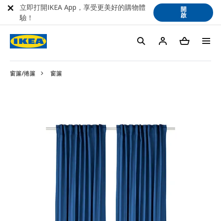
立即打開IKEA App，享受更美好的購物體
開
啟
驗！
窗簾/捲簾
窗簾