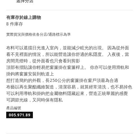
選擇分店
有庫存於線上購物
8 件庫存
實際貨況與價格依各分店/通路標示為準
布料可以遮擋日光進入室內，並能減少眩光的出現。 因為從外面
看不見裡面的情況，所以能營造讓你舒適的私隱度。 入夜後，當
房間亮燈時，從外面看也只會看到剪影
頂部有摺貼讓你輕易把窗簾掛在窗簾桿上。 你亦可以使用滑軌和
掛鉤將窗簾安裝到軌道上
想打造簡約的外觀，長250公分的窗簾掛在窗戶頂最為合適
布藝以再生聚酯纖維製造，清潔容易，就算經常清洗，也不易掉色
可以利用導軌和掛鉤把金屬物料隱藏起來，營造正統華麗的感覺
可調節光線，又同時保有隱私
產品編號
005.971.89