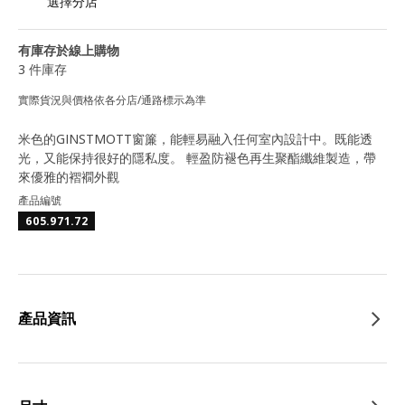
選擇分店
有庫存於線上購物
3 件庫存
實際貨況與價格依各分店/通路標示為準
米色的GINSTMOTT窗簾，能輕易融入任何室內設計中。既能透
光，又能保持很好的隱私度。 輕盈防褪色再生聚酯纖維製造，帶
來優雅的褶襉外觀
產品編號
605.971.72
產品資訊