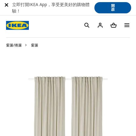
立即打開IKEA App，享受更美好的購物體
開
啟
驗！
窗簾/捲簾
窗簾