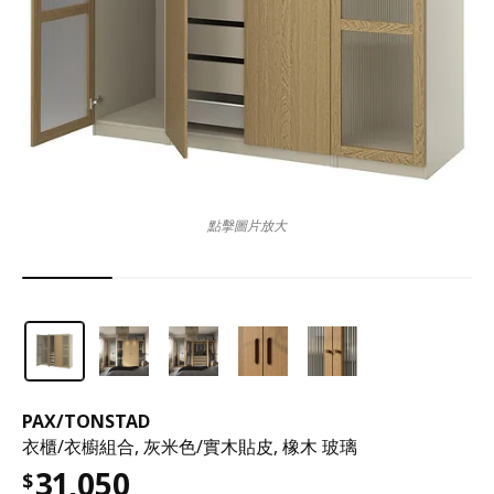
點擊圖片放大
PAX
/
TONSTAD
衣櫃/衣櫥組合, 灰米色/實木貼皮, 橡木 玻璃
31,050
$