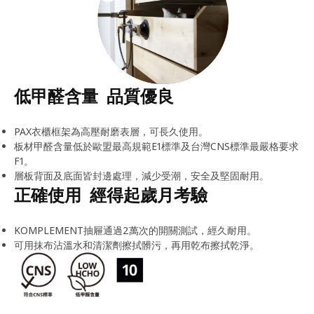
低甲醛含量 品質優良
PAX衣櫃框架為高壓耐磨表層，可長久使用。
板材甲醛含量低於歐盟最高規範E1標準及台灣CNS標準最嚴格要求
F1。
層板背面及底面皆封邊處理，減少受潮，安全及堅固耐用。
正確使用 經得起歲月考驗
KOMPLEMENT抽屜通過2萬次的開關測試，經久耐用。
可用抹布沾溫水和清潔劑擦拭髒污，再用乾布擦拭乾淨。