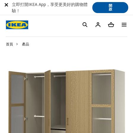
立即打開IKEA App，享受更美好的購物體
開
啟
驗！
首頁
產品