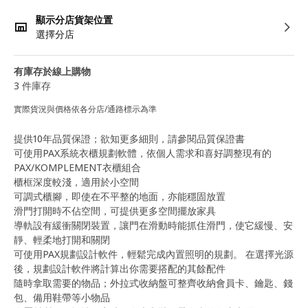
顯示分店貨架位置
選擇分店
有庫存於線上購物
3 件庫存
實際貨況與價格依各分店/通路標示為準
提供10年品質保證；欲知更多細則，請參閱品質保證書
可使用PAX系統衣櫃規劃軟體，依個人需求和喜好調整現有的
PAX/KOMPLEMENT衣櫃組合
櫃框深度較淺，適用於小空間
可調式櫃腳，即使在不平整的地面，亦能穩固放置
滑門打開時不佔空間，可提供更多空間擺放家具
導軌設有緩衝關閉裝置，讓門在滑動時能抓住滑門，使它緩慢、安
靜、輕柔地打開和關閉
可使用PAX規劃設計軟件，輕鬆完成內置照明的規劃。 在選擇光源
後，規劃設計軟件將計算出你需要搭配的其餘配件
隨時拿取需要的物品；外拉式收納盤可整齊收納會員卡、鑰匙、錢
包、備用鞋帶等小物品