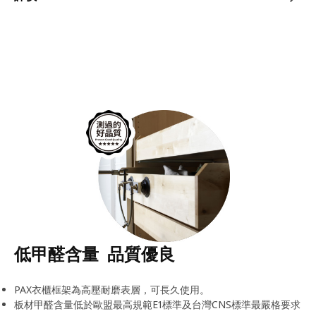
低甲醛含量 品質優良
PAX衣櫃框架為高壓耐磨表層，可長久使用。
板材甲醛含量低於歐盟最高規範E1標準及台灣CNS標準最嚴格要求