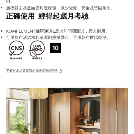
F1。
層板背面及底面皆封邊處理，減少受潮，安全及堅固耐用。
正確使用 經得起歲月考驗
KOMPLEMENT抽屜通過2萬次的開關測試，經久耐用。
可用抹布沾溫水和清潔劑擦拭髒污，再用乾布擦拭乾淨。
了解更多品質保證的保固範圍與說明 ❯