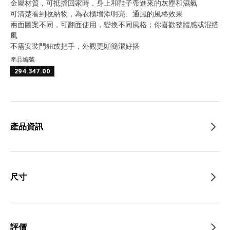
金屬材質，可抵擋回家時，身上和鞋子帶進來的灰塵和濕氣
可清楚看到收納物，為衣櫃增添明亮、通風的風格效果
兩面圖案不同，可翻面使用，變換不同風格；你喜歡整體感或混搭
風
不需安裝門鈕或把手，外觀更顯簡潔好搭
產品編號
294.347.00
產品資訊
尺寸
評價