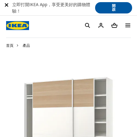
立即打開IKEA App，享受更美好的購物體
開
啟
驗！
首頁
產品