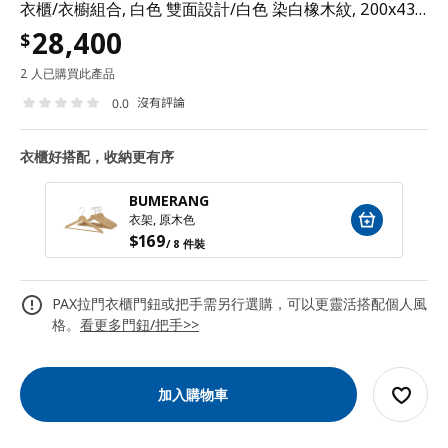
衣櫃/衣櫥組合, 白色 雙面設計/白色 染白橡木紋, 200x43x236 公分
28,400
$
2 人已購買此產品
沒有評論
0.0
衣櫃好搭配，收納更有序
BUMERANG
衣架, 原木色
$
169
/ 8 件裝
PAX拉門衣櫃門鈕或把手需另行選購，可以更靈活搭配個人風
格。
看更多門鈕/把手>>
加入購物車