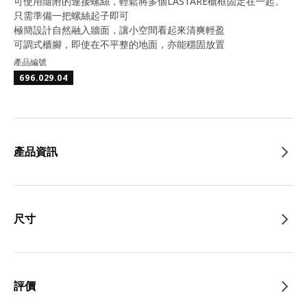
可使用隨附的連接螺絲，輕鬆將多個LASTARE櫃框固定在一起。
只需準備一把螺絲起子即可
極簡設計自然融入牆面，讓小空間看起來清爽輕盈
可調式櫃腳，即使在不平整的地面，亦能穩固放置
產品編號
696.029.04
產品資訊
尺寸
評價