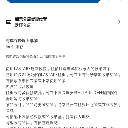
顯示分店貨架位置
選擇分店
有庫存於線上購物
56 件庫存
實際貨況與價格依各分店/通路標示為準
使用LASTARE規劃軟體，輕鬆打造專屬你和家人的收納方案
適用於高200公分的LASTARE櫃框，可在上方巧妙增加收納空間，
方便放置季節衣物或不常使用的物品
內含門片及鉸鏈
櫃框設有多個預鑽孔，可在不同高度安裝ALTARLIDEN櫃內配件，
善用每吋收納空間
窄門設計，開門時更省空間，特別適合衣櫃與床之間或玄關等狹小
區域
可搭配不同顏色與款式的收納盒，打造個人風格
背板設有開口，方便整理線材