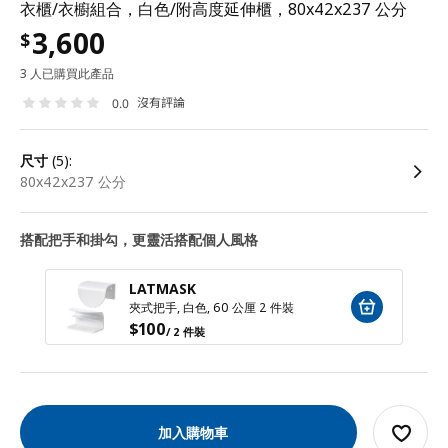
衣櫃/衣櫥組合，白色/附高度延伸櫃，80x42x237 公分
3,600
$
3 人已購買此產品
沒有評論
0.0
尺寸
(5):
80x42x237 公分
搭配把手和掛勾，更靈活搭配個人風格
LATMASK
夾式把手, 白色, 60 公厘 2 件裝
$
100
/ 2 件裝
加入購物車