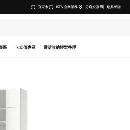
宜家卡
IKEA 企業業務
分店資訊
瑞典餐廳
專區
卡友價專區
靈活收納輕鬆整理