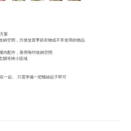
納方案
增加收納空間，方便放置季節衣物或不常使用的物品
EN櫃內配件，善用每吋收納空間
玄關等狹小區域
定在一起。 只需準備一把螺絲起子即可