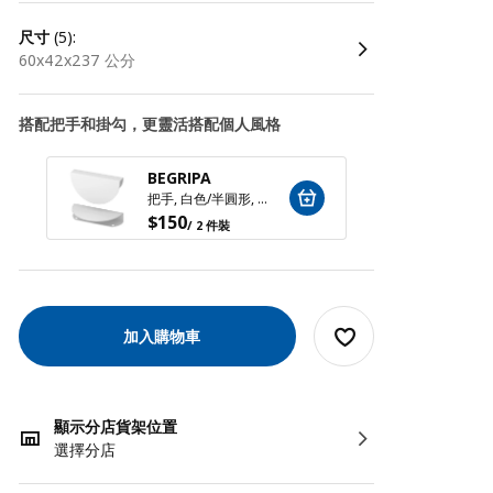
尺寸
(5):
60x42x237 公分
搭配把手和掛勾，更靈活搭配個人風格
BEGRIPA
LATM
把手, 白色/半圓形, 130 公厘
$
150
$
100
/ 2 件裝
加入購物車
顯示分店貨架位置
選擇分店