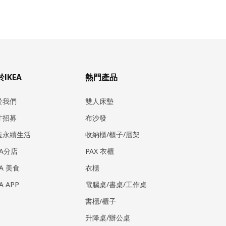
IKEA
熱門產品
於我們
雙人床墊
才招募
布沙發
造永續生活
收納櫃/櫃子/層架
EA分店
PAX 衣櫃
EA 美食
衣櫃
EA APP
電腦桌/書桌/工作桌
書櫃/櫃子
升降桌/辦公桌