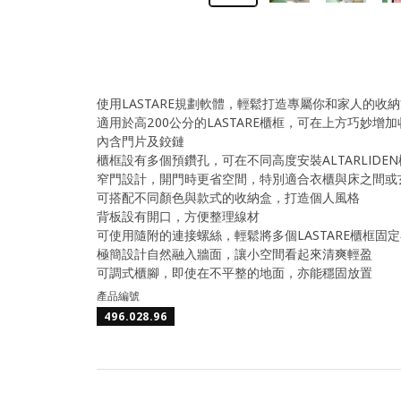
使用LASTARE規劃軟體，輕鬆打造專屬你和家人的收
適用於高200公分的LASTARE櫃框，可在上方巧妙
內含門片及鉸鏈
櫃框設有多個預鑽孔，可在不同高度安裝ALTARLID
窄門設計，開門時更省空間，特別適合衣櫃與床之間或
可搭配不同顏色與款式的收納盒，打造個人風格
背板設有開口，方便整理線材
可使用隨附的連接螺絲，輕鬆將多個LASTARE櫃框固
極簡設計自然融入牆面，讓小空間看起來清爽輕盈
可調式櫃腳，即使在不平整的地面，亦能穩固放置
產品編號
496.028.96