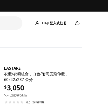
Hej! 登入或註冊
LASTARE
衣櫃/衣櫥組合，白色/附高度延伸櫃，
60x42x237 公分
3,050
$
5 人已購買此產品
沒有評論
0.0