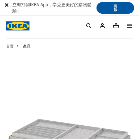
立即打開IKEA App，享受更美好的購物體
開
啟
驗！
首頁
產品