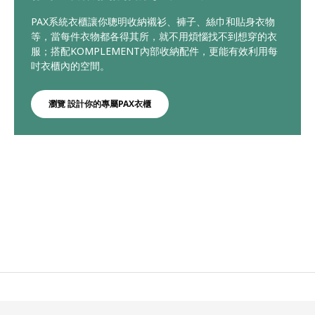
PAX系統衣櫃讓你聰明收納襯衫、褲子、絲巾和貼身衣物
等，當每件衣物都各得其所，就不用煩惱找不到想穿的衣
服；搭配KOMPLEMENT內部收納配件，更能有效利用每
吋衣櫃內的空間。
瀏覽 設計你的專屬PAX衣櫃