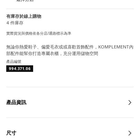
有庫存於線上購物
4 件庫存
實際貨況與價格依各分店/通路標示為準
無論你熱愛鞋子、偏愛毛衣或或喜歡首飾配件，KOMPLEMENT內
部配件能幫你打造專屬衣櫃，充分運用儲物空間
產品編號
994.371.06
產品資訊
尺寸