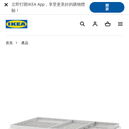
立即打開IKEA App，享受更美好的購物體
開
啟
驗！
首頁
產品