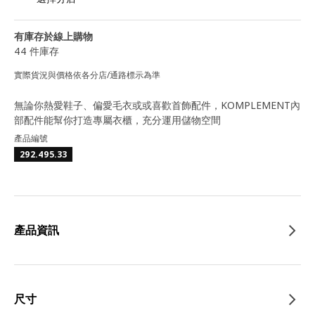
有庫存於線上購物
44 件庫存
實際貨況與價格依各分店/通路標示為準
無論你熱愛鞋子、偏愛毛衣或或喜歡首飾配件，KOMPLEMENT內
部配件能幫你打造專屬衣櫃，充分運用儲物空間
產品編號
292.495.33
產品資訊
尺寸