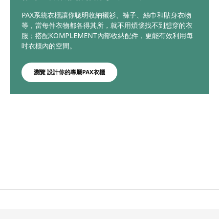
PAX系統衣櫃讓你聰明收納襯衫、褲子、絲巾和貼身衣物
等，當每件衣物都各得其所，就不用煩惱找不到想穿的衣
服；搭配KOMPLEMENT內部收納配件，更能有效利用每
吋衣櫃內的空間。
瀏覽 設計你的專屬PAX衣櫃