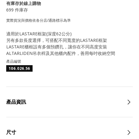
有庫存於線上購物
699 件庫存
實際貨況與價格依各分店/通路標示為準
適用於LASTARE框架(深度62公分)
另有多款長度選擇，可搭配不同寬度的LASTARE框架
LASTARE櫃框設有多個預鑽孔，讓你在不同高度安裝
ALTARLIDEN吊衣桿及其他櫃內配件，善用每吋收納空間
產品編號
106.026.56
產品資訊
尺寸