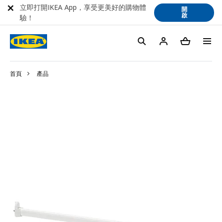
立即打開IKEA App，享受更美好的購物體
開
啟
驗！
首頁
產品