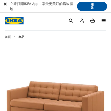
立即打開IKEA App，享受更美好的購物體
開
啟
驗！
首頁
產品