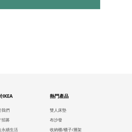
IKEA
熱門產品
於我們
雙人床墊
才招募
布沙發
造永續生活
收納櫃/櫃子/層架