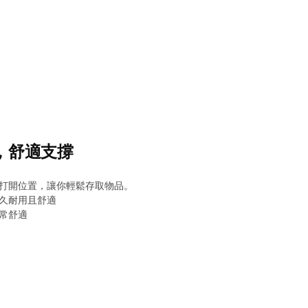
線，舒適支撐
打開位置，讓你輕鬆存取物品。
久耐用且舒適
常舒適