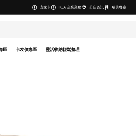
宜家卡
IKEA 企業業務
分店資訊
瑞典餐廳
專區
卡友價專區
靈活收納輕鬆整理