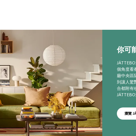
你可能
JÄTT
個角度看
廳中央區
到讓人驚
合都附有
JÄTTE
瀏覽 J