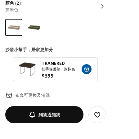
顏色
(2):
灰米色
沙發小幫手，居家更加分
TRANERED
SILÄ
扶手保護墊，深棕色
扶手收
$
399
$
79
布套可更換及清洗
到貨通知我