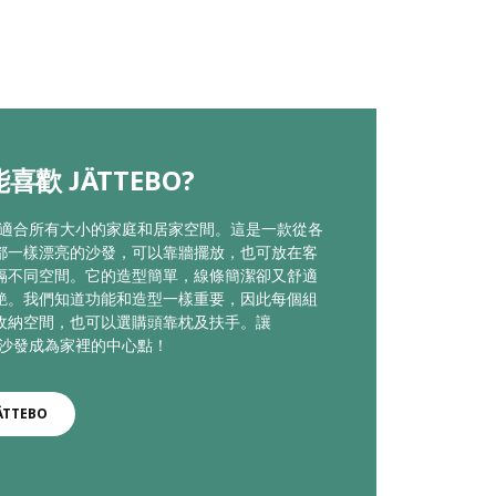
喜歡 JÄTTEBO?
EBO適合所有大小的家庭和居家空間。這是一款從各
都一樣漂亮的沙發，可以靠牆擺放，也可放在客
隔不同空間。它的造型簡單，線條簡潔卻又舒適
艷。我們知道功能和造型一樣重要，因此每個組
收納空間，也可以選購頭靠枕及扶手。讓
BO沙發成為家裡的中心點！
ÄTTEBO