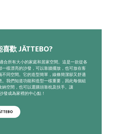
喜歡 JÄTTEBO?
EBO適合所有大小的家庭和居家空間。這是一款從各
都一樣漂亮的沙發，可以靠牆擺放，也可放在客
隔不同空間。它的造型簡單，線條簡潔卻又舒適
艷。我們知道功能和造型一樣重要，因此每個組
收納空間，也可以選購頭靠枕及扶手。讓
BO沙發成為家裡的中心點！
ÄTTEBO