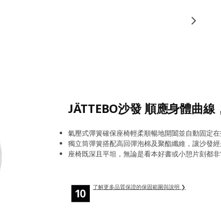
JÄTTEBO沙發 順應身體曲
氣壓式彈簧確保座椅輕柔順暢地開闔並自動固定在
獨立筒彈簧搭配高回彈泡棉及聚酯纖維，讓沙發經
座椅既深且平坦，無論是看本好書或小憩片刻都非
了解更多品質保證的保固範圍與說明 ❯