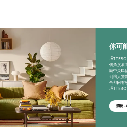
你可能
JÄTT
個角度看
廳中央區
到讓人驚
合都附有
JÄTTE
瀏覽 J