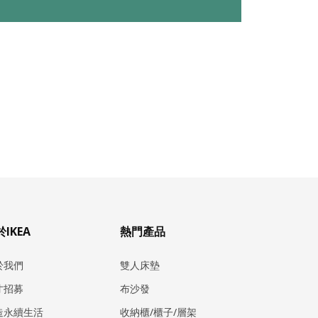
IKEA
熱門產品
於我們
雙人床墊
才招募
布沙發
造永續生活
收納櫃/櫃子/層架