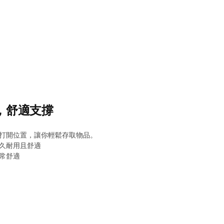
線，舒適支撐
打開位置，讓你輕鬆存取物品。
久耐用且舒適
常舒適