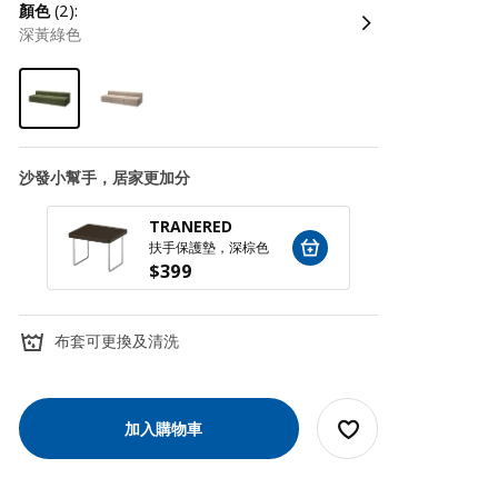
顏色
(2):
深黃綠色
沙發小幫手，居家更加分
TRANERED
SILÄ
扶手保護墊，深棕色
扶手收
$
399
$
79
布套可更換及清洗
加入購物車