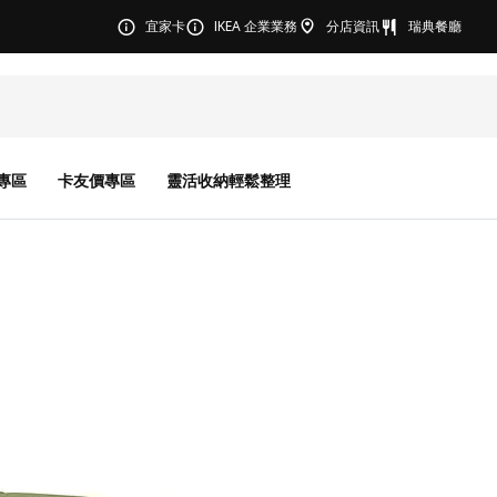
宜家卡
IKEA 企業業務
分店資訊
瑞典餐廳
專區
卡友價專區
靈活收納輕鬆整理