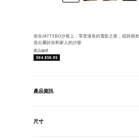
坐在JÄTTEBO沙發上，享受漫長的電影之夜，或與
造出屬於你和家人的沙發
產品編號
594.850.95
產品資訊
尺寸