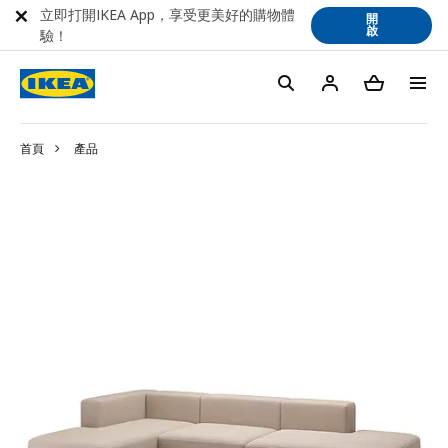
立即打開IKEA App，享受更美好的購物體
開
啟
驗！
首頁
產品