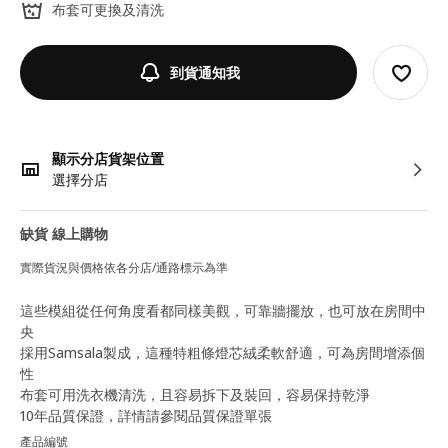
布套可更換及清洗
到貨通知我
顯示分店貨架位置
選擇分店
缺貨 線上購物
實際貨況與價格依各分店/通路標示為準
這些模組從任何角度看都同樣美觀，可靠牆擺放，也可放在房間中
央
採用Samsala製成，這種特粗條燈芯絨柔軟舒適，可為房間增添個
性
布套可用洗衣機清洗，且容易拆下及裝回，容易保持乾淨
10年品質保證，詳情請參閱品質保證單張
產品編號