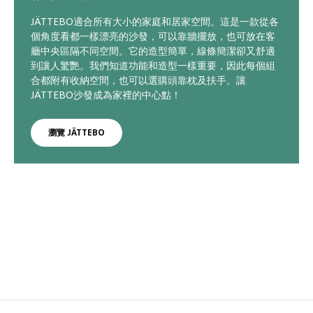
JÄTTEBO適合所有大小的家庭和居家空間。這是一款從各
個角度看都一樣漂亮的沙發，可以靠牆擺放，也可放在客
廳中央區隔不同空間。它的造型簡單，線條簡潔卻又舒適
到讓人驚艷。我們知道功能和造型一樣重要，因此每個組
合都附有收納空間，也可以選購頭靠枕及扶手。讓
JÄTTEBO沙發成為家裡的中心點！
瀏覽 JÄTTEBO