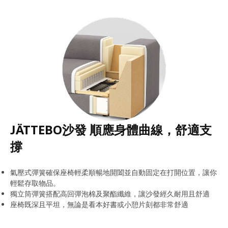
JÄTTEBO沙發 順應身體曲線，舒適支
撐
氣壓式彈簧確保座椅輕柔順暢地開闔並自動固定在打開位置，讓你
輕鬆存取物品。
獨立筒彈簧搭配高回彈泡棉及聚酯纖維，讓沙發經久耐用且舒適
座椅既深且平坦，無論是看本好書或小憩片刻都非常舒適