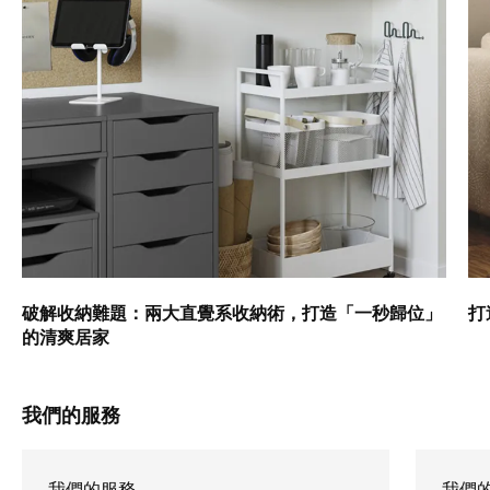
破解收納難題：兩大直覺系收納術，打造「一秒歸位」
打
的清爽居家
我們的服務
我們的服務
我們