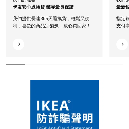
卡友安心退換貨 業界最長保證
最新
我們提供長達365天退換貨，輕鬆又便
指定
利，喜歡的商品別猶豫，放心買回家！
支付