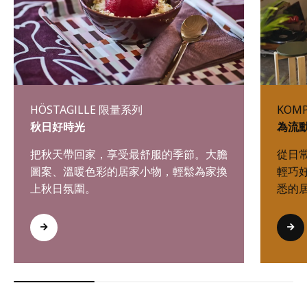
HÖSTAGILLE 限量系列
KOM
秋日好時光
為流
把秋天帶回家，享受最舒服的季節。大膽
從日
圖案、溫暖色彩的居家小物，輕鬆為家換
輕巧
上秋日氛圍。
悉的