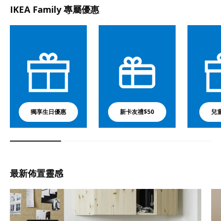
IKEA Family 專屬優惠
獨享生日優惠
新卡友禮$50
兒
最新佈置靈感