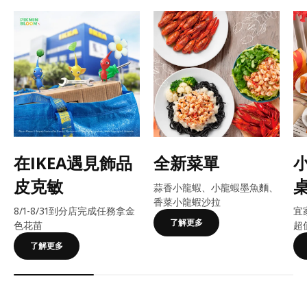
在IKEA遇見飾品
全新菜單
皮克敏
蒜香小龍蝦、小龍蝦墨魚麵、
香菜小龍蝦沙拉
8/1-8/31到分店完成任務拿金
宜
了解更多
色花苗
超
了解更多