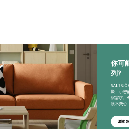
你可能
列?
SALTS
聚、小憩
宿需求。
護不費心
瀏覽 S