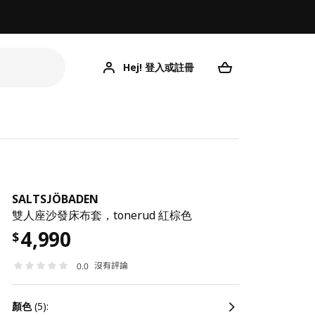
Hej! 登入或註冊
SALTSJÖBADEN
雙人座沙發床布套，tonerud 紅棕色
4,990
$
沒有評論
0.0
顏色
(5):