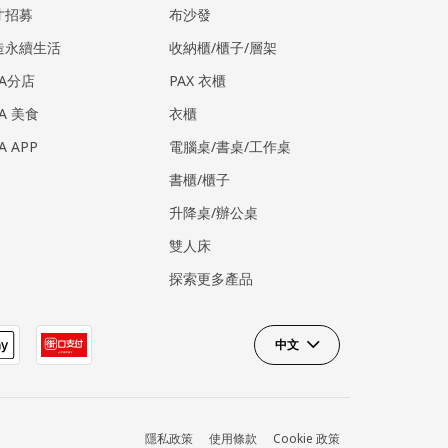
才招募
布沙發
造永續生活
收納櫃/櫃子/層架
EA分店
PAX 衣櫃
EA 美食
衣櫃
EA APP
電腦桌/書桌/工作桌
書櫃/櫃子
升降桌/辦公桌
雙人床
探索更多產品
中文
隱私政策
使用條款
Cookie 政策