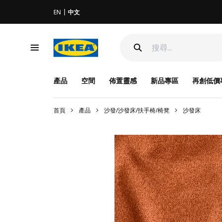
EN
中文
產品
空間
佈置靈感
新品專區
再創低價
首頁
產品
沙發/沙發床/扶手椅/椅凳
沙發床