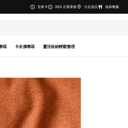
宜家卡
IKEA 企業業務
分店資訊
瑞典餐廳
專區
卡友價專區
靈活收納輕鬆整理