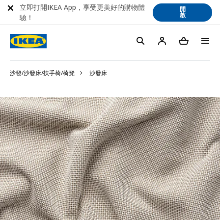
立即打開IKEA App，享受更美好的購物體
開
啟
驗！
沙發/沙發床/扶手椅/椅凳
沙發床