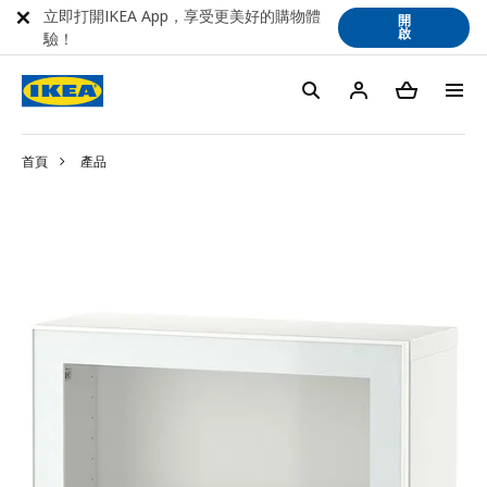
立即打開IKEA App，享受更美好的購物體
開
啟
驗！
首頁
產品