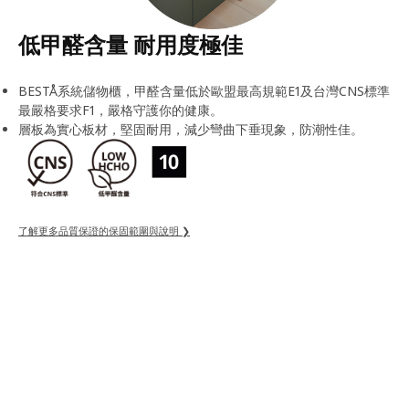
低甲醛含量 耐用度極佳
BESTÅ系統儲物櫃，甲醛含量低於歐盟最高規範E1及台灣CNS標準
最嚴格要求F1，嚴格守護你的健康。
層板為實心板材，堅固耐用，減少彎曲下垂現象，防潮性佳。
了解更多品質保證的保固範圍與說明 ❯