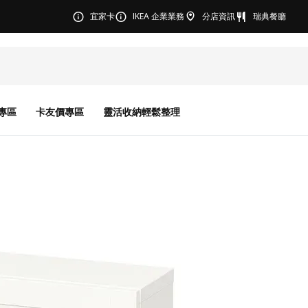
宜家卡
IKEA 企業業務
分店資訊
瑞典餐廳
專區
卡友價專區
靈活收納輕鬆整理