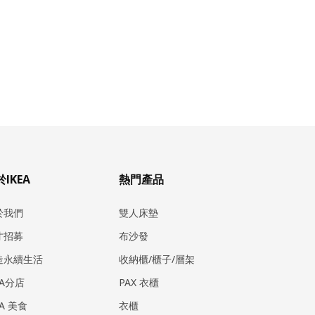
IKEA
熱門產品
於我們
雙人床墊
才招募
布沙發
造永續生活
收納櫃/櫃子/層架
EA分店
PAX 衣櫃
EA 美食
衣櫃