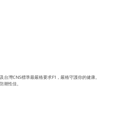
1及台灣CNS標準最嚴格要求F1，嚴格守護你的健康。
防潮性佳。