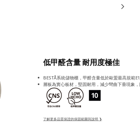
低甲醛含量 耐用度極佳
BESTÅ系統儲物櫃，甲醛含量低於歐盟最高規範E
層板為實心板材，堅固耐用，減少彎曲下垂現象，
了解更多品質保證的保固範圍與說明 ❯