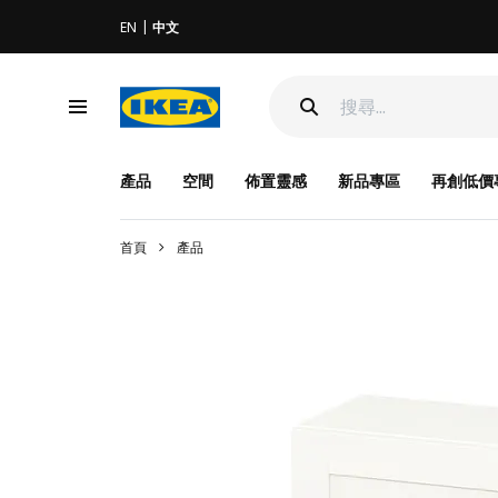
EN
中文
產品
空間
佈置靈感
新品專區
再創低價
首頁
產品