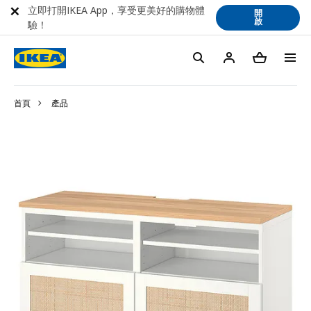
立即打開IKEA App，享受更美好的購物體
開
啟
驗！
首頁
產品