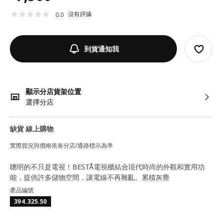
沒有評論
0.0
到貨通知我
顯示分店貨架位置
選擇分店
缺貨 線上購物
實際貨況與價格依各分店/通路標示為準
聰明的不只是電視！BESTÅ電視櫃結合現代時尚的外觀和實用功
能，提供許多儲物空間，讓電線不再雜亂、累積灰塵
產品編號
394.325.50