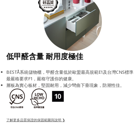
低甲醛含量 耐用度極佳
BESTÅ系統儲物櫃，甲醛含量低於歐盟最高規範E1及台灣CNS標準
最嚴格要求F1，嚴格守護你的健康。
層板為實心板材，堅固耐用，減少彎曲下垂現象，防潮性佳。
了解更多品質保證的保固範圍與說明 ❯