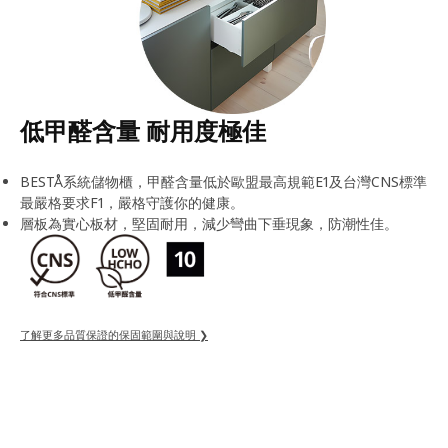
低甲醛含量 耐用度極佳
BESTÅ系統儲物櫃，甲醛含量低於歐盟最高規範E1及台灣CNS標準
最嚴格要求F1，嚴格守護你的健康。
層板為實心板材，堅固耐用，減少彎曲下垂現象，防潮性佳。
了解更多品質保證的保固範圍與說明 ❯