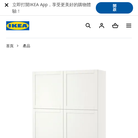
立即打開IKEA App，享受更美好的購物體
開
啟
驗！
首頁
產品