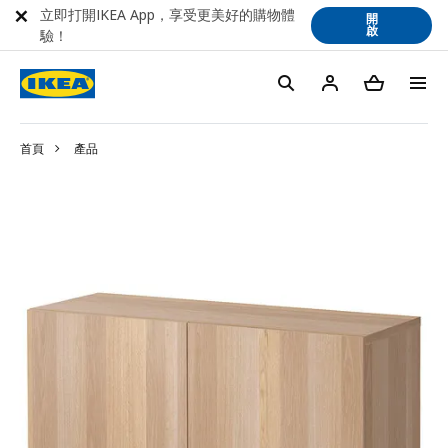
立即打開IKEA App，享受更美好的購物體
開
啟
驗！
首頁
產品