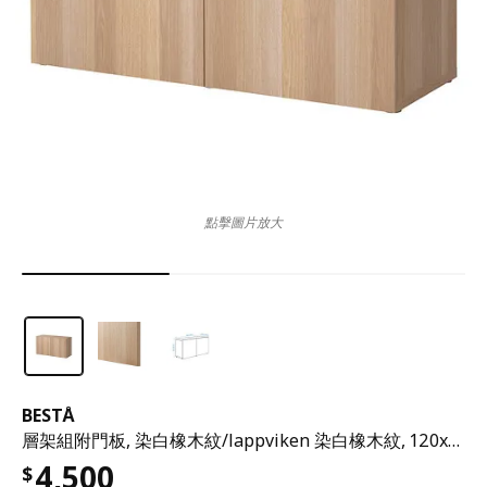
點擊圖片放大
BESTÅ
層架組附門板, 染白橡木紋/lappviken 染白橡木紋, 120x42x64 公分
4,500
$