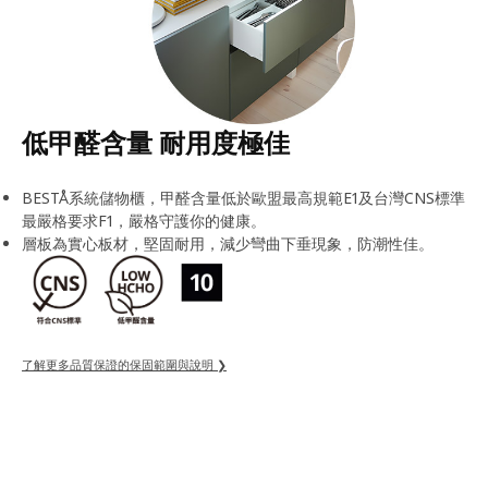
低甲醛含量 耐用度極佳
BESTÅ系統儲物櫃，甲醛含量低於歐盟最高規範E1及台灣CNS標準
最嚴格要求F1，嚴格守護你的健康。
層板為實心板材，堅固耐用，減少彎曲下垂現象，防潮性佳。
了解更多品質保證的保固範圍與說明 ❯